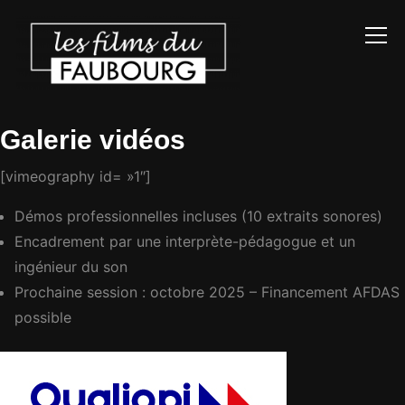
Info
Galerie vidéos
[vimeography id= »1″]
Démos professionnelles incluses (10 extraits sonores)
Encadrement par une interprète-pédagogue et un
ingénieur du son
Prochaine session : octobre 2025 – Financement AFDAS
possible