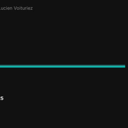
Lucien Voituriez
25