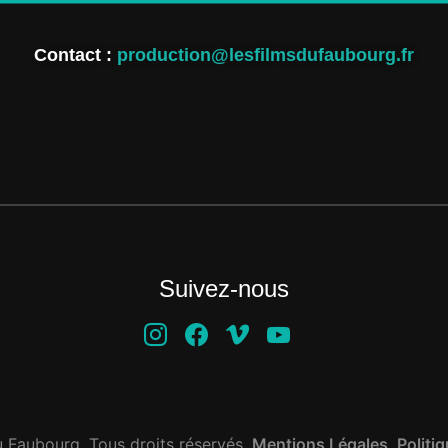
Contact :
production@lesfilmsdufaubourg.fr
Suivez-nous
 Faubourg. Tous droits réservés.
Mentions Légales
.
Politiq